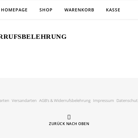
SHOP
HOMEPAGE
SHOP
WARENKORB
KASSE
RRUFSBELEHRUNG
arten
Versandarten
AGB’s & Widerrufsbelehrung
Impressum
Datenschut
ZURÜCK NACH OBEN